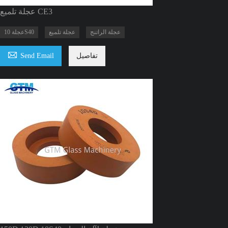
عجلة تلميع CE3
عجلة الراتنج
عجلة تلميع
عجلة 10S40

تفاصيل
Send Email