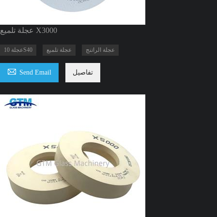
عجلة تلميع X3000
عجلة الراتنج
عجلة تلميع
عجلة 10S40

تفاصيل
Send Email