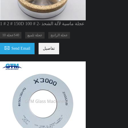
1 # 2 # 150D 100 # عجلة ماسية لآلة الشحذ -2
عجلة الراتنج
عجلة تلميع
عجلة 10S40

تفاصيل
Send Email