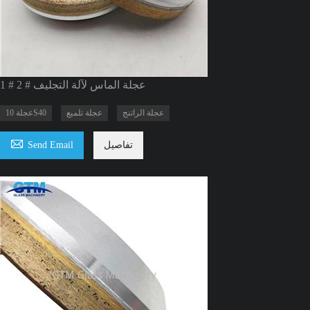
1 # 2 # عجلة الماس لآلة التجليف
عجلة الراتنج
عجلة تلميع
عجلة 10S40

تفاصيل
Send Email