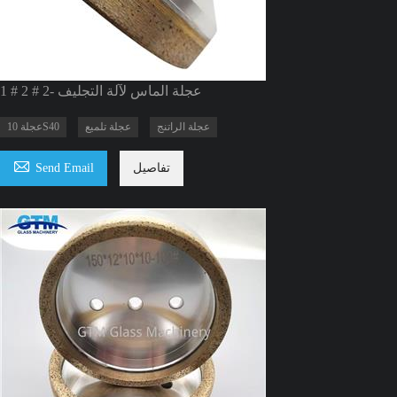
1 # 2 # عجلة الماس لآلة التجليف -2
عجلة الراتنج
عجلة تلميع
عجلة 10S40

تفاصيل
Send Email