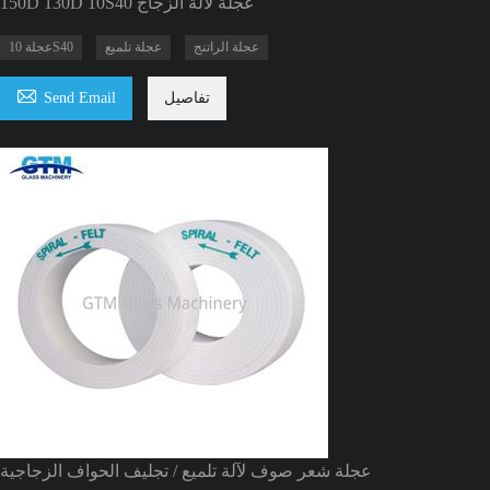
150D 130D 10S40 عجلة لآلة الزجاج
عجلة الراتنج
عجلة تلميع
عجلة 10S40

تفاصيل
Send Email
عجلة شعر صوف لآلة تلميع / تجليف الحواف الزجاجية