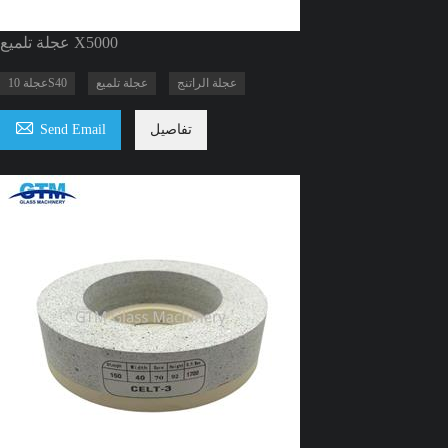
عجلة تلميع X5000
عجلة الراتنج
عجلة تلميع
عجلة 10S40

تفاصيل
Send Email